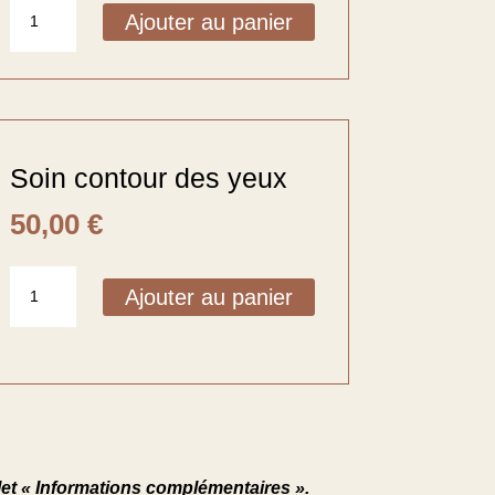
quantité
Ajouter au panier
de
Soin
visage
Deluxe
Soin contour des yeux
50,00
€
quantité
Ajouter au panier
de
Soin
contour
des
yeux
let « Informations complémentaires ».