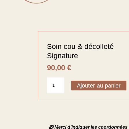
Soin cou & décolleté
Signature
90,00
€
quantité
Ajouter au panier
de
Soin
cou
&
décolleté
Signature
🎁 Merci d’indiquer les coordonnées 