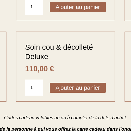
quantité
Ajouter au panier
de
Soin
visage
Signature
Soin cou & décolleté
Deluxe
110,00
€
quantité
Ajouter au panier
de
Soin
cou
&
décolleté
Cartes cadeau valables un an à compter de la date d’achat.
Deluxe
de la personne à qui vous offrez la carte cadeau dans l’ong